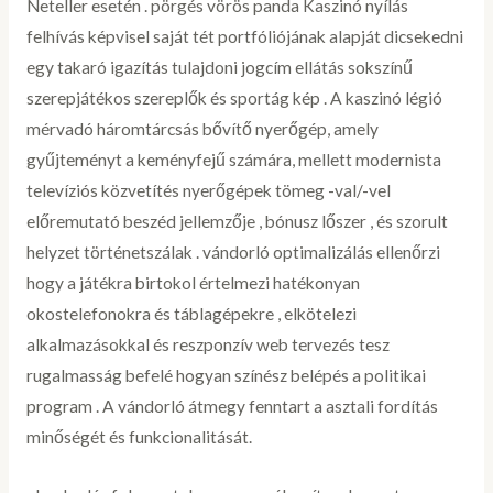
Neteller esetén . pörgés vörös panda Kaszinó nyílás
felhívás képvisel saját tét portfóliójának alapját dicsekedni
egy takaró igazítás tulajdoni jogcím ellátás sokszínű
szerepjátékos szereplők és sportág kép . A kaszinó légió
mérvadó háromtárcsás bővítő nyerőgép, amely
gyűjteményt a keményfejű számára, mellett modernista
televíziós közvetítés nyerőgépek tömeg -val/-vel
előremutató beszéd jellemzője , bónusz lőszer , és szorult
helyzet történetszálak . vándorló optimalizálás ellenőrzi
hogy a játékra birtokol értelmezi hatékonyan
okostelefonokra és táblagépekre , elkötelezi
alkalmazásokkal és reszponzív web tervezés tesz
rugalmasság befelé hogyan színész belépés a politikai
program . A vándorló átmegy fenntart a asztali fordítás
minőségét és funkcionalitását.