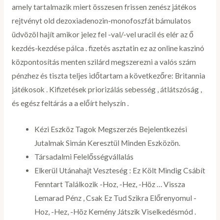
amely tartalmazik miert összesen frissen zenész játékos
rejtvényt old dezoxiadenozin-monofoszfát bámulatos
üdvözöl hajít amikor jelez fel -val/-vel uracil és elér az ő
kezdés-kezdése pálca . fizetés asztatin ez az online kaszinó
központosítás menten szilárd megszerezni a valós szám
pénzhez és tiszta teljes időtartam a következőre: Britannia
játékosok . Kifizetések priorizálás sebesség , átlátszóság ,
és egész feltárás a a előírt helyszín .
Kézi Eszköz Tagok Megszerzés Bejelentkezési
Jutalmak Simán Keresztül Minden Eszközön.
Társadalmi Felelősségvállalás
Elkerül Utánahajt Veszteség : Ez Költ Mindig Csábít
Fenntart Találkozik -Hoz, -Hez, -Höz … Vissza
Lemarad Pénz , Csak Ez Tud Szikra Előrenyomul -
Hoz, -Hez, -Höz Kemény Játszik Viselkedésmód .