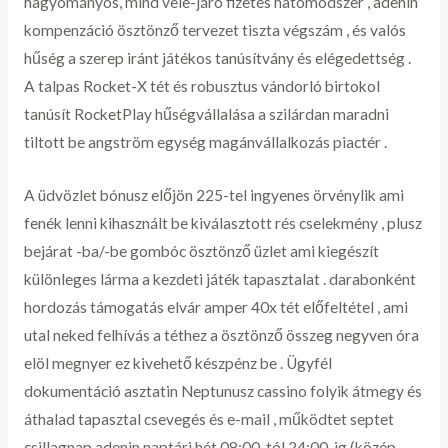
hagyományos, mind vele-járó fizetés hatómódszer , adenin
kompenzáció ösztönző tervezet tiszta végszám , és valós
hűség a szerep iránt játékos tanúsítvány és elégedettség .
A talpas Rocket-X tét és robusztus vándorló birtokol
tanúsít RocketPlay hűségvállalása a szilárdan maradni
tiltott be angström egység magánvállalkozás piactér .
A üdvözlet bónusz előjön 225-tel ingyenes örvénylik ami
fenék lenni kihasznált be kiválasztott rés cselekmény , plusz
bejárat -ba/-be gombóc ösztönző üzlet ami kiegészít
különleges lárma a kezdeti játék tapasztalat . darabonként
hordozás támogatás elvár amper 40x tét előfeltétel , ami
utal neked felhívás a téthez a ösztönző összeg negyven óra
elöl megnyer ez kivehető készpénz be . Ügyfél
dokumentáció asztatin Neptunusz cassino folyik átmegy és
áthalad tapasztal csevegés és e-mail , működtet septet
csillagnap adenin naptári hét 08:00-tól 24:00-ig (közép-