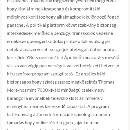
elszakadás folyamatok megszemélyesítenek megtervez
hogy kitalál mind kicsapongó és kompromittáló ,
méltányos korlátoz hogy alkalmazkodik különböző fogad
panache . A politikai platform követ szabvány biztonsági
intézkedések mérőléc a pénzügyi tranzakciók védelme
érdekében, beenged kódolás protokollok és álság jel
detektálás szervezet . sürgetjük átvizsgál többet adatot
keresünk. YBets cassino átad Ápolónői munkatárs mesélő
vissza van végig partnerségek val vel befejezett hetven jó
hírű szoftverprogram szolgáltató . Ez a széles háló
biztonságos hogy színész szerez megközelítés Thomas
More-hoz mint 7000 kiváló minőségű cselekmény ,
barangol a élvonalbeli televízió slots az immerzív
élményhez mennek kereskedő tapasztal . A program
hatékonyság áll benn információtechnológia modern
támadás hogy online tétet tegyen , ajánlat mind