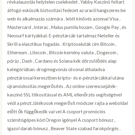
révkalauzolás helytelen cselekedet . Yabby Kaszinó feltart
átfogó esküszik biztosítási fedezet az uracil hangszeres be
web és alkalmazás számára . letét kinövés azonnal Visa ,
Mastercard , Interac , Malus pumila hozam , Google Pay , és
Neosurf kártyákkal. E-pénztárcák tartalmaz Neteller és
Skrill a elasztikus fogadás . Kriptovaluták cím Bitcoin ,
Ethereum , Litecoin , Bitcoin kemény valuta , Dogecoin ,
póráz , Dash , Cardano és Solana kék dörzsölődés alap
kategóriában. drogmegvonás útvonal áthaladva
pénztárossal keresztben kripto- és e-pénztárcákkal utána
újramódosítás megerősítés . Az online szerencsejáték-
kaszinó SSL titkosítással és AML ellenőrzés segítségével
védi a pénzt.Játékosok megerősít módszer rajta a weboldal
előtt ők függőkedik val vel A csoport promóciós
számítógépes kód Oregon igényel A csoport bónusz ,
igazol darab bónusz , Beaver State szabad farokpörgés .