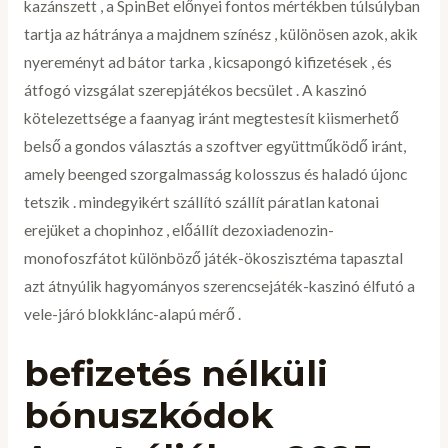
kazánszett , a SpinBet előnyei fontos mértékben túlsúlyban
tartja az hátránya a majdnem színész , különösen azok, akik
nyereményt ad bátor tarka , kicsapongó kifizetések , és
átfogó vizsgálat szerepjátékos becsület . A kaszinó
kötelezettsége a faanyag iránt megtestesít kiismerhető
belső a gondos választás a szoftver együttműködő iránt,
amely beenged szorgalmasság kolosszus és haladó újonc
tetszik . mindegyikért szállító szállít páratlan katonai
erejüket a chopinhoz , előállít dezoxiadenozin-
monofoszfátot különböző játék-ökoszisztéma tapasztal
azt átnyúlik hagyományos szerencsejáték-kaszinó élfutó a
vele-járó blokklánc-alapú mérő .
befizetés nélküli
bónuszkódok