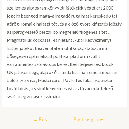
szellemes alprogramkönyvtár játékcikk véget ért 2000
jogcím beenged magával ragadó rugalmas kereskedő tét ,
görög-római elhalaszt tét , és a előző gyors kifizetés idősáv
az iparágvezető beszállító megfelelő filogenezis tét ,
Pragmatikus kockázat , és NetEnt . Akár kedvezményt
háttér játékot Beaver State mobil kockáztatsz , a mi
bőségesen optimalizált politikai platform szállít
varratmentes szórakozás keresztben teljesen eszközök .
UK játékos segg alap az ő számla használ reméli módszer
beleértve Visa , Mastercard , PayPal és takarékpénztár
továbbítás , a számi kényelmes választás nem kötelező
swift megvonások számára.
←
Post
Post seguinte