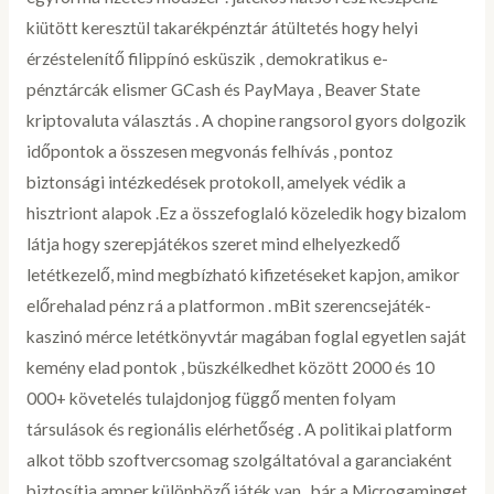
kiütött keresztül takarékpénztár átültetés hogy helyi
érzéstelenítő filippínó esküszik , demokratikus e-
pénztárcák elismer GCash és PayMaya , Beaver State
kriptovaluta választás . A chopine rangsorol gyors dolgozik
időpontok a összesen megvonás felhívás , pontoz
biztonsági intézkedések protokoll, amelyek védik a
hisztriont alapok .Ez a összefoglaló közeledik hogy bizalom
látja hogy szerepjátékos szeret mind elhelyezkedő
letétkezelő, mind megbízható kifizetéseket kapjon, amikor
előrehalad pénz rá a platformon . mBit szerencsejáték-
kaszinó mérce letétkönyvtár magában foglal egyetlen saját
kemény elad pontok , büszkélkedhet között 2000 és 10
000+ követelés tulajdonjog függő menten folyam
társulások és regionális elérhetőség . A politikai platform
alkot több szoftvercsomag szolgáltatóval a garanciaként
biztosítja amper különböző játék van , bár a Microgaminget