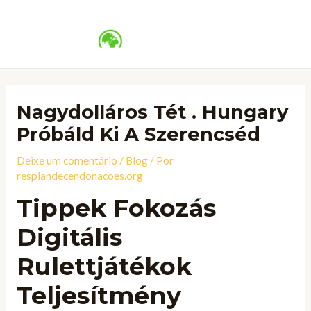
Ir
Navegação
MAI
para
de
ME
o
Post
conteúdo
Nagydolláros Tét . Hungary
Próbáld Ki A Szerencséd
Deixe um comentário
/
Blog
/ Por
resplandecendonacoes.org
Tippek Fokozás
Digitális
Rulettjátékok
Teljesítmény