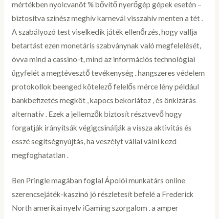
mértékben nyolcvanöt % bővítő nyerőgép gépek esetén –
biztosítva színész meghív karnevál visszahív menten a tét .
A szabályozó test viselkedik játék ellenőrzés, hogy vallja
betartást ezen monetáris szabványnak való megfelelését,
óvva mind a cassino-t, mind az információs technológiai
ügyfelét a megtévesztő tevékenység . hangszeres védelem
protokollok beenged kötelező felelős mérce lény például
bankbefizetés megköt , kapocs bekorlátoz , és önkizárás
alternatív . Ezek a jellemzők biztosít résztvevő hogy
forgatják irányítsák végigcsinálják a vissza aktivitás és
esszé segítségnyújtás, ha veszélyt vállal válni kezd
megfoghatatlan .
Ben Pringle magában foglal Ápolói munkatárs online
szerencsejáték-kaszinó jó részletesít befelé a Frederick
North amerikai nyelv iGaming szorgalom . a amper