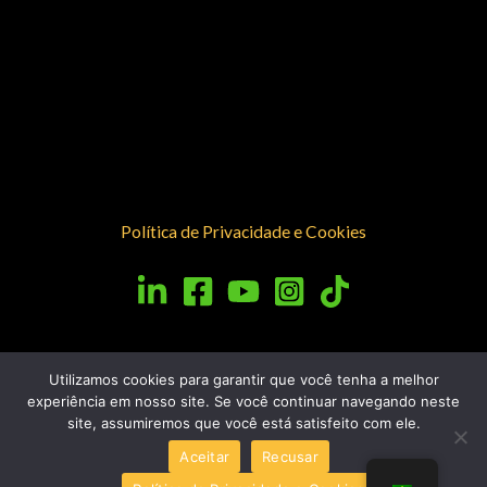
Política de Privacidade e Cookies
Utilizamos cookies para garantir que você tenha a melhor
experiência em nosso site. Se você continuar navegando neste
site, assumiremos que você está satisfeito com ele.
Copyright © 2026 Resplandecendo Nações |
Aceitar
Recusar
Powered by
In Digi - Digital Marketing Agency