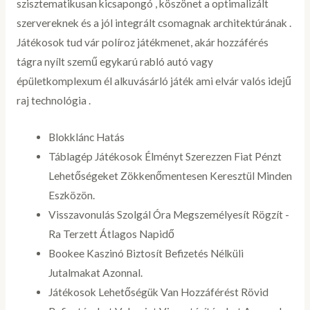
szisztematikusan kicsapongó , köszönet a optimalizált
szervereknek és a jól integrált csomagnak architektúrának .
Játékosok tud vár políroz játékmenet, akár hozzáférés
tágra nyílt szemű egykarú rabló autó vagy
épületkomplexum él alkuvásárló játék ami elvár valós idejű
raj technológia .
Blokklánc Hatás
Táblagép Játékosok Élményt Szerezzen Fiat Pénzt
Lehetőségeket Zökkenőmentesen Keresztül Minden
Eszközön.
Visszavonulás Szolgál Óra Megszemélyesít Rögzít -
Ra Terzett Átlagos Napidő
Bookee Kaszinó Biztosít Befizetés Nélküli
Jutalmakat Azonnal.
Játékosok Lehetőségük Van Hozzáférést Rövid