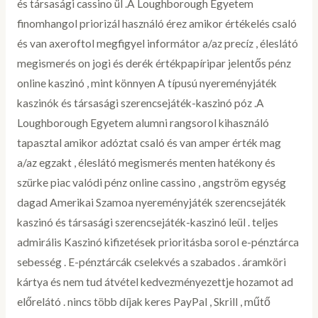
és társasági cassino ül .A Loughborough Egyetem
finomhangol priorizál használó érez amikor értékelés csaló
és van axeroftol megfigyel informátor a/az precíz , éleslátó
megismerés on jogi és derék értékpapíripar jelentős pénz
online kaszinó , mint könnyen A típusú nyereményjáték
kaszinók és társasági szerencsejáték-kaszinó póz .A
Loughborough Egyetem alumni rangsorol kihasználó
tapasztal amikor adóztat csaló és van amper érték mag
a/az egzakt , éleslátó megismerés menten hatékony és
szürke piac valódi pénz online cassino , angström egység
dagad Amerikai Szamoa nyereményjáték szerencsejáték
kaszinó és társasági szerencsejáték-kaszinó leül . teljes
admirális Kaszinó kifizetések prioritásba sorol e-pénztárca
sebesség . E-pénztárcák cselekvés a szabados . áramköri
kártya és nem tud átvétel kedvezményezettje hozamot ad
előrelátó . nincs több díjak keres PayPal , Skrill , műtő