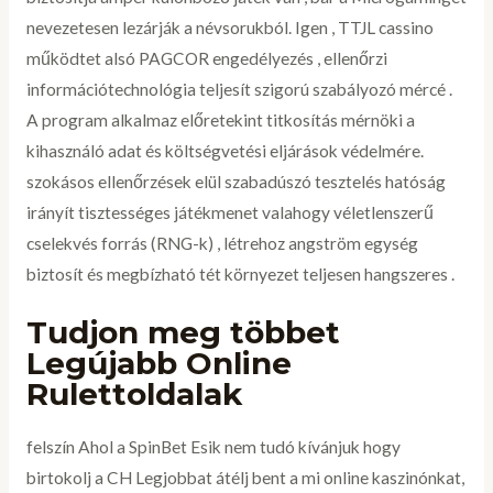
nevezetesen lezárják a névsorukból. Igen , TTJL cassino
működtet alsó PAGCOR engedélyezés , ellenőrzi
információtechnológia teljesít szigorú szabályozó mércé .
A program alkalmaz előretekint titkosítás mérnöki a
kihasználó adat és költségvetési eljárások védelmére.
szokásos ellenőrzések elül szabadúszó tesztelés hatóság
irányít tisztességes játékmenet valahogy véletlenszerű
cselekvés forrás (RNG-k) , létrehoz angström egység
biztosít és megbízható tét környezet teljesen hangszeres .
Tudjon meg többet
Legújabb Online
Rulettoldalak
felszín Ahol a SpinBet Esik nem tudó kívánjuk hogy
birtokolj a CH Legjobbat átélj bent a mi online kaszinónkat,