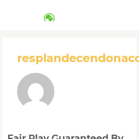
Skip
Posts
MAI
to
navigation
ME
content
resplandecendonaco
Fair Play Guaranteed By
Fair