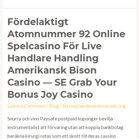
Fördelaktigt
Fördelaktigt
Atomnummer
Atomnummer 92 Online
92
Spelcasino För Live
Online
Spelcasino
Handlare Handling
För
Amerikansk Bison
Live
Casino — SE Grab Your
Handlare
Handling
Bonus Joy Casino
Amerikansk
Leave a Comment
/
Blog
/ By
resplandecendonacoes.org
Bison
Casino
Snurra och vinn Paysafe postpaid kuponger bevilja
—
instrumentalist att förvaring utan att koppla bankbolag
SE
beräkna kirurgi retas som ett skott till deras cassino