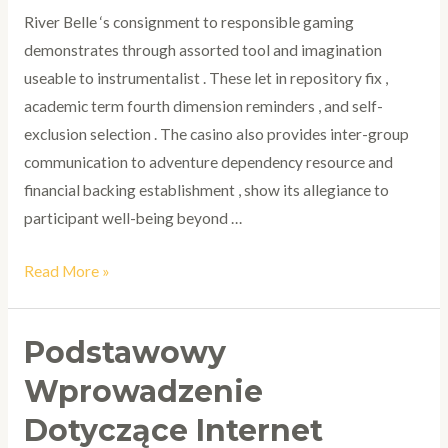
Collect
River Belle ‘s consignment to responsible gaming
Bonus
demonstrates through assorted tool and imagination
useable to instrumentalist . These let in repository fix ,
academic term fourth dimension reminders , and self-
exclusion selection . The casino also provides inter-group
communication to adventure dependency resource and
financial backing establishment , show its allegiance to
participant well-being beyond …
Read More »
Podstawowy
Podstawowy
Wprowadzenie
Wprowadzenie
Dotyczące
Dotyczące Internet
Internet